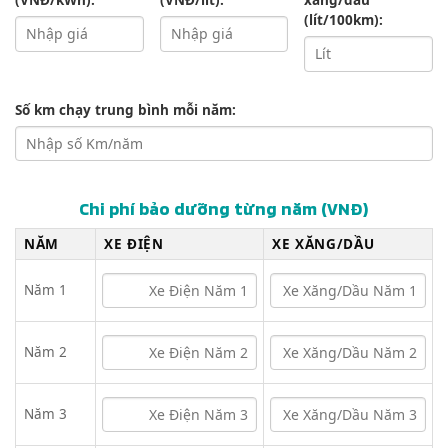
(VNĐ/kWh):
(VNĐ/lít):
xăng/dầu
(lít/100km):
Số km chạy trung bình mỗi năm:
Chi phí bảo dưỡng từng năm (VNĐ)
NĂM
XE ĐIỆN
XE XĂNG/DẦU
Năm 1
Năm 2
Năm 3