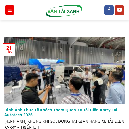
Chuyển
đến
nội
dung
21
Th5
Hình Ảnh Thực Tế Khách Tham Quan Xe Tải Điện Karry Tại
Autotech 2026
[HÌNH ẢNH] KHÔNG KHÍ SÔI ĐỘNG TẠI GIAN HÀNG XE TẢI ĐIỆN
KARRY – TRIỂN [...]