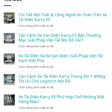
Chi Tiết Nội Thất & Công Nghệ An Toàn Trên Xe
10
Tải Điện Karry X5
Th8
ở
Chức năng bình luận bị tắt
Chi
Tiết
Cận Cảnh Xe Van Điện Karry E5 Bản Thương
06
Nội
Mại: Giải Pháp Vận Tải Nội Đô 24/7
Th8
Thất
ở
Chức năng bình luận bị tắt
&
Cận
Công
Cảnh
Xe Tải Điện Và Xe Van Điện: Giải Pháp Vận Tải
Nghệ
05
Xe
An
Xanh Đột Phá
Th8
Van
Toàn
ở
Chức năng bình luận bị tắt
Điện
Trên
Xe
Karry
Xe
Tải
Cận Cảnh Xe Tải Điện Karry Thùng Kín 1.495kg:
E5
Tải
04
Điện
Bản
Tối Ưu Cho Logistics Nội Đô
Điện
Th8
Và
Thương
Karry
ở
Chức năng bình luận bị tắt
Xe
Mại:
X5
Cận
Van
Giải
Cảnh
Xe Tải Điện Karry X5 Phù Hợp Chở Những Mặt
Điện:
Pháp
31
Xe
Giải
Hàng Nào?
Vận
Th7
Tải
Pháp
Tải
ở
Chức năng bình luận bị tắt
Điện
Vận
Nội
Xe