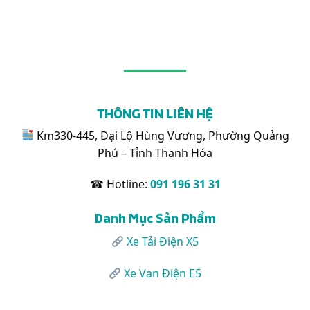
Karry
Tải
Đô
Tải
Thùng
Xanh
24/7
Điện
Kín
Đột
Karry
1.495kg:
Phá
X5
Tối
Phù
Ưu
Hợp
Cho
Chở
Logistics
Những
Nội
Mặt
Đô
THÔNG TIN LIÊN HỆ
Hàng
Nào?
Km330-445, Đại Lộ Hùng Vương, Phường Quảng
Phú – Tỉnh Thanh Hóa
☎ Hotline:
091 196 31 31
Danh Mục Sản Phẩm
Xe Tải Điện X5
Xe Van Điện E5