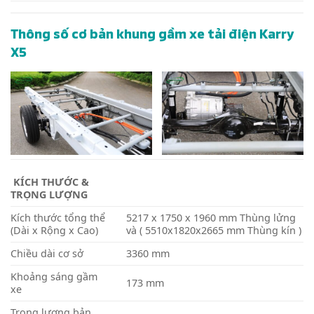
Thông số cơ bản khung gầm xe tải điện Karry
X5
KÍCH THƯỚC &
TRỌNG LƯỢNG
Kích thước tổng thể
5217 x 1750 x 1960
mm Thùng lửng
(Dài x Rộng x Cao)
và ( 5510x1820x2665 mm Thùng kín )
Chiều dài cơ sở
3360
mm
Khoảng sáng gầm
173
mm
xe
Trọng lượng bản