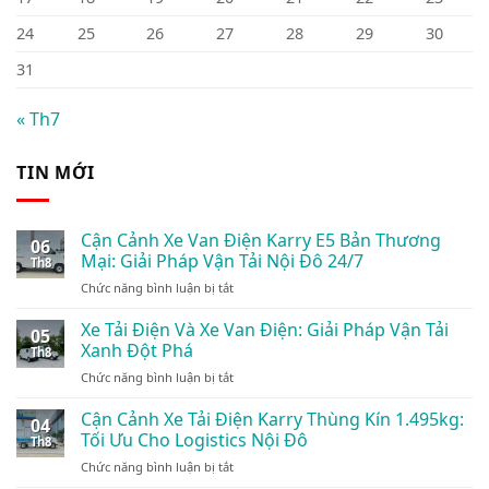
24
25
26
27
28
29
30
31
« Th7
TIN MỚI
Cận Cảnh Xe Van Điện Karry E5 Bản Thương
06
Mại: Giải Pháp Vận Tải Nội Đô 24/7
Th8
ở
Chức năng bình luận bị tắt
Cận
Cảnh
Xe Tải Điện Và Xe Van Điện: Giải Pháp Vận Tải
05
Xe
Xanh Đột Phá
Th8
Van
ở
Chức năng bình luận bị tắt
Điện
Xe
Karry
Tải
Cận Cảnh Xe Tải Điện Karry Thùng Kín 1.495kg:
E5
04
Điện
Bản
Tối Ưu Cho Logistics Nội Đô
Th8
Và
Thương
ở
Chức năng bình luận bị tắt
Xe
Mại:
Cận
Van