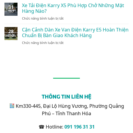
Giải
Cảnh
Xe Tải Điện Karry X5 Phù Hợp Chở Những Mặt
Điện:
Pháp
31
Xe
Giải
Hàng Nào?
Vận
Th7
Tải
Pháp
Tải
ở
Chức năng bình luận bị tắt
Điện
Vận
Nội
Xe
Karry
Tải
Đô
Tải
Cận Cảnh Dàn Xe Van Điện Karry E5 Hoàn Thiện
Thùng
Xanh
28
24/7
Điện
Kín
Chuẩn Bị Bàn Giao Khách Hàng
Đột
Th7
Karry
1.495kg:
Phá
ở
Chức năng bình luận bị tắt
X5
Tối
Cận
Phù
Ưu
Cảnh
Hợp
Cho
Dàn
Chở
Logistics
Xe
Những
Nội
Van
Mặt
Đô
Điện
Hàng
Karry
Nào?
E5
Hoàn
Thiện
THÔNG TIN LIÊN HỆ
Chuẩn
Bị
Km330-445, Đại Lộ Hùng Vương, Phường Quảng
Bàn
Phú – Tỉnh Thanh Hóa
Giao
Khách
Hàng
☎ Hotline:
091 196 31 31