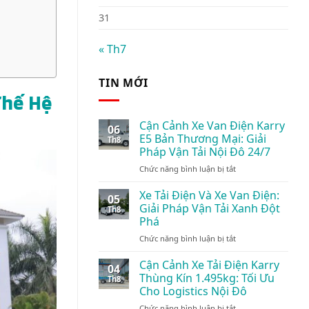
31
« Th7
TIN MỚI
Thế Hệ
Cận Cảnh Xe Van Điện Karry
06
E5 Bản Thương Mại: Giải
Th8
Pháp Vận Tải Nội Đô 24/7
ở
Chức năng bình luận bị tắt
Cận
Cảnh
Xe Tải Điện Và Xe Van Điện:
05
Xe
Giải Pháp Vận Tải Xanh Đột
Th8
Van
Phá
Điện
ở
Chức năng bình luận bị tắt
Karry
Xe
E5
Tải
Bản
Cận Cảnh Xe Tải Điện Karry
04
Điện
Thương
Thùng Kín 1.495kg: Tối Ưu
Th8
Và
Mại:
Cho Logistics Nội Đô
Xe
Giải
ở
Chức năng bình luận bị tắt
Van
Pháp