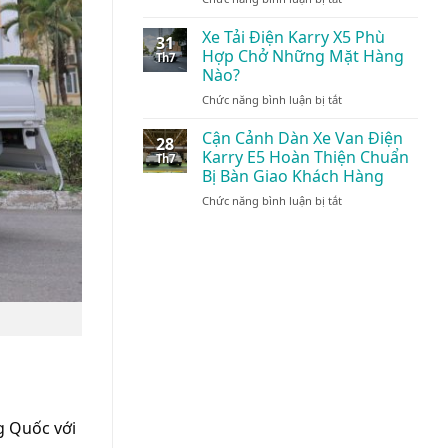
Cận
Điện:
Vận
Cảnh
Giải
Xe Tải Điện Karry X5 Phù
Tải
31
Xe
Pháp
Nội
Hợp Chở Những Mặt Hàng
Th7
Tải
Vận
Đô
Nào?
Điện
Tải
24/7
ở
Chức năng bình luận bị tắt
Karry
Xanh
Xe
Thùng
Đột
Tải
Kín
Cận Cảnh Dàn Xe Van Điện
Phá
28
Điện
1.495kg:
Karry E5 Hoàn Thiện Chuẩn
Th7
Karry
Tối
Bị Bàn Giao Khách Hàng
X5
Ưu
ở
Chức năng bình luận bị tắt
Phù
Cho
Cận
Hợp
Logistics
Cảnh
Chở
Nội
Dàn
Những
Đô
Xe
Mặt
Van
Hàng
Điện
Nào?
Karry
E5
Hoàn
Thiện
Chuẩn
Bị
Bàn
g Quốc với
Giao