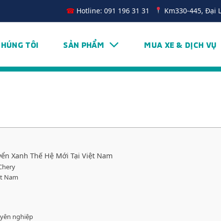
☎
Hotline: 091 196 31 31
Km330-445, Đại 
CHÚNG TÔI
SẢN PHẨM
MUA XE & DỊCH VỤ
yển Xanh Thế Hệ Mới Tại Việt Nam
 Chery
iệt Nam
uyên nghiệp