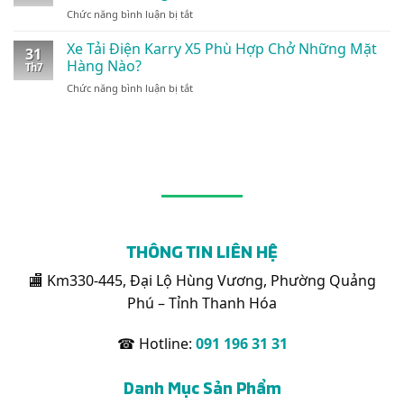
Và
Thương
Karry
ở
Chức năng bình luận bị tắt
Xe
Mại:
X5
Cận
Van
Giải
Cảnh
Xe Tải Điện Karry X5 Phù Hợp Chở Những Mặt
Điện:
Pháp
31
Xe
Giải
Hàng Nào?
Vận
Th7
Tải
Pháp
Tải
ở
Chức năng bình luận bị tắt
Điện
Vận
Nội
Xe
Karry
Tải
Đô
Tải
Thùng
Xanh
24/7
Điện
Kín
Đột
Karry
1.495kg:
Phá
X5
Tối
Phù
Ưu
Hợp
Cho
Chở
Logistics
Những
Nội
Mặt
Đô
THÔNG TIN LIÊN HỆ
Hàng
Nào?
🏬 Km330-445, Đại Lộ Hùng Vương, Phường Quảng
Phú – Tỉnh Thanh Hóa
☎ Hotline:
091 196 31 31
Danh Mục Sản Phẩm