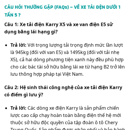
CÂU HỎI THƯỜNG GẶP (FAQs) – VỀ XE TẢI ĐỆN DƯỚI 1
TẤN 5 ?
Câu 1: Xe tải điện Karry X5 và xe van điện E5 sử
dụng bằng lái hạng gì?
Trả lời:
Với trọng lượng tải trọng định mức lần lượt
là 945kg (đối với van E5) và 1495kg (đối với tải nhẹ
X5), cả hai dòng phương tiện xanh này đều phù hợp
cho các bác tài sở hữu bằng lái xe từ hạng B2 trở lên
lưu thông hợp pháp tại Việt Nam.
Câu 2: Hệ sinh thái công nghệ của xe tải điện Karry
có điểm gì lưu ý?
Trả lời:
Các dòng xe điện Karry là sản phẩm chiến
lược cao cấp chạy hoàn toàn bằng điện thế hệ mới
thuộc sở hữu độc quyền của tập đoàn ô tô Chery
Trung Quốc. Sản phẩm được phân phối và bảo hành