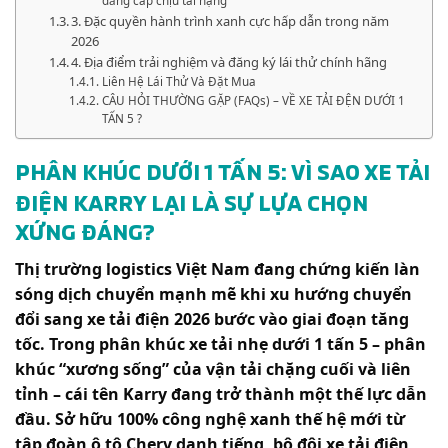
đẳng cấp chịu tải nặng
3. Đặc quyền hành trình xanh cực hấp dẫn trong năm
2026
4. Địa điểm trải nghiệm và đăng ký lái thử chính hãng
Liên Hệ Lái Thử Và Đặt Mua
CÂU HỎI THƯỜNG GẶP (FAQs) – VỀ XE TẢI ĐỆN DƯỚI 1
TẤN 5 ?
PHÂN KHÚC DƯỚI 1 TẤN 5: VÌ SAO XE TẢI
ĐIỆN KARRY LẠI LÀ SỰ LỰA CHỌN
XỨNG ĐÁNG?
Thị trường logistics Việt Nam đang chứng kiến làn
sóng dịch chuyển mạnh mẽ khi xu hướng chuyển
đổi sang xe tải điện 2026 bước vào giai đoạn tăng
tốc. Trong phân khúc xe tải nhẹ dưới 1 tấn 5 – phân
khúc “xương sống” của vận tải chặng cuối và liên
tỉnh – cái tên Karry đang trở thành một thế lực dẫn
đầu. Sở hữu 100% công nghệ xanh thế hệ mới từ
tập đoàn ô tô Chery danh tiếng, bộ đôi xe tải điện