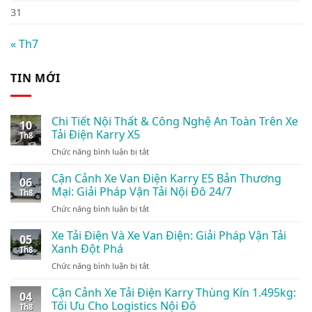
31
« Th7
TIN MỚI
Chi Tiết Nội Thất & Công Nghệ An Toàn Trên Xe
10
Tải Điện Karry X5
Th8
ở
Chức năng bình luận bị tắt
Chi
Tiết
Cận Cảnh Xe Van Điện Karry E5 Bản Thương
06
Nội
Mại: Giải Pháp Vận Tải Nội Đô 24/7
Th8
Thất
ở
Chức năng bình luận bị tắt
&
Cận
Công
Cảnh
Xe Tải Điện Và Xe Van Điện: Giải Pháp Vận Tải
Nghệ
05
Xe
An
Xanh Đột Phá
Th8
Van
Toàn
ở
Chức năng bình luận bị tắt
Điện
Trên
Xe
Karry
Xe
Tải
Cận Cảnh Xe Tải Điện Karry Thùng Kín 1.495kg:
E5
Tải
04
Điện
Bản
Tối Ưu Cho Logistics Nội Đô
Điện
Th8