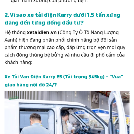
gian nằm xưởng của phương tiện.
2. Vì sao xe tải điện Karry dưới 1.5 tấn xứng
đáng đến từng đồng đầu tư?
Hệ thống
xetaidien.vn
(Công Ty Ô Tô Năng Lượng
Xanh) hiện đang phân phối chính hãng bộ đôi sản
phẩm thương mại cao cấp, đáp ứng trọn vẹn mọi quy
cách đóng thùng bệ bửng và nhu cầu đi phố cấm của
khách hàng:
Xe Tải Van Điện Karry E5 (Tải trọng 945kg) – “Vua”
giao hàng nội đô 24/7