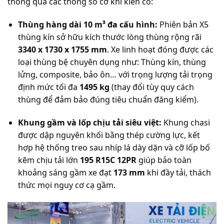
thông qua các thông số cơ khí kiên cố:
Thùng hàng dài 10 m³ đa cấu hình:
Phiên bản X5
thùng kín sở hữu kích thước lòng thùng rộng rãi
3340 x 1730 x 1755 mm
. Xe linh hoạt đóng được các
loại thùng bệ chuyên dụng như: Thùng kín, thùng
lửng, composite, bảo ôn… với trọng lượng tải trọng
định mức tối đa
1495 kg
(thay đổi tùy quy cách
thùng để đảm bảo đúng tiêu chuẩn đăng kiểm).
Khung gầm và lốp chịu tải siêu việt:
Khung chasi
được dập nguyên khối bằng thép cường lực, kết
hợp hệ thống treo sau nhíp lá dày dặn và cỡ lốp bố
kẽm chịu tải lớn
195 R15C 12PR
giúp bảo toàn
khoảng sáng gầm xe đạt
173 mm
khi đầy tải, thách
thức mọi nguy cơ cạ gầm.