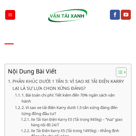
Chuyển
đến
nội
dung
Nội Dung Bài Viết
PHÂN KHÚC DƯỚI 1 TẤN 5: VÌ SAO XE TẢI ĐIỆN KARRY
LẠI LÀ SỰ LỰA CHỌN XỨNG ĐÁNG?
1. Bài toán chi phí: Tiết kiệm đến 70% ngân sách vận
hành
2. Vì sao xe tải điện Karry dưới 1.5 tấn xứng đáng đến
từng đồng đầu tư?
Xe Tải Van Điện Karry E5 (Tải trọng 945kg) – “Vua” giao
hàng nội đô 24/7
Xe Tải Điện Karry X5 (Tải trọng 1495kg) – Khẳng định