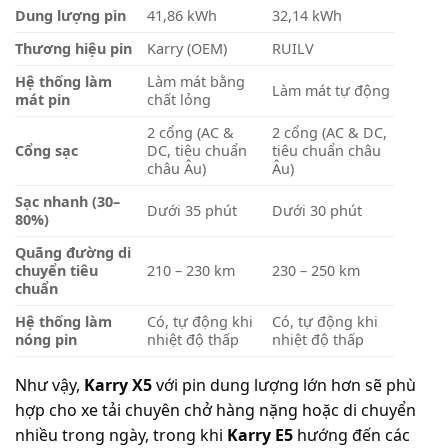
Dung lượng pin
41,86 kWh
32,14 kWh
Thương hiệu pin
Karry (OEM)
RUILV
Hệ thống làm
Làm mát bằng
Làm mát tự động
mát pin
chất lỏng
2 cổng (AC &
2 cổng (AC & DC,
Cổng sạc
DC, tiêu chuẩn
tiêu chuẩn châu
châu Âu)
Âu)
Sạc nhanh (30–
Dưới 35 phút
Dưới 30 phút
80%)
Quãng đường di
chuyển tiêu
210 – 230 km
230 – 250 km
chuẩn
Hệ thống làm
Có, tự động khi
Có, tự động khi
nóng pin
nhiệt độ thấp
nhiệt độ thấp
Như vậy,
Karry X5
với pin dung lượng lớn hơn sẽ phù
hợp cho xe tải chuyên chở hàng nặng hoặc di chuyển
nhiều trong ngày, trong khi
Karry E5
hướng đến các