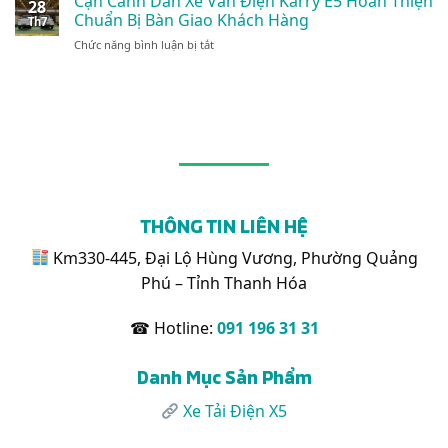
Cận Cảnh Dàn Xe Van Điện Karry E5 Hoàn Thiện
Xanh
28
24/7
Điện
Kín
Chuẩn Bị Bàn Giao Khách Hàng
Đột
Th7
Karry
1.495kg:
Phá
ở
Chức năng bình luận bị tắt
X5
Tối
Cận
Phù
Ưu
Cảnh
Hợp
Cho
Dàn
Chở
Logistics
Xe
Những
Nội
Van
Mặt
Đô
Điện
Hàng
Karry
Nào?
E5
Hoàn
Thiện
THÔNG TIN LIÊN HỆ
Chuẩn
Bị
Km330-445, Đại Lộ Hùng Vương, Phường Quảng
Bàn
Phú – Tỉnh Thanh Hóa
Giao
Khách
Hàng
☎ Hotline:
091 196 31 31
Danh Mục Sản Phẩm
Xe Tải Điện X5