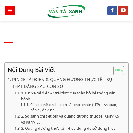
Chuyển
đến
nội
dung
Nội Dung Bài Viết
PIN XE TẢI ĐIỆN & QUÃNG ĐƯỜNG THỰC TẾ – SỰ
THẬT ĐẰNG SAU CON SỐ
1. Pin xe tải điện – “trái tim” của toàn bộ hệ thống vận
hành
Công nghệ pin Lithium sắt phosphate (LFP) – An toàn,
bền bỉ, ổn định
2. So sánh chi tiết pin và quãng đường thực tế: Karry X5
vs Karry E5
3. Quãng đường thực tế – Hiểu đúng để sử dụng hiệu