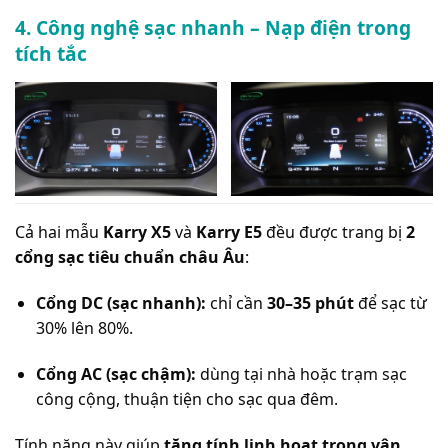
4. Công nghệ sạc nhanh – Nạp điện trong
tích tắc
Cả hai mẫu
Karry X5
và
Karry E5
đều được trang bị
2
cổng sạc tiêu chuẩn châu Âu
:
Cổng DC (sạc nhanh):
chỉ cần
30–35 phút
để sạc từ
30% lên 80%.
Cổng AC (sạc chậm):
dùng tại nhà hoặc trạm sạc
công cộng, thuận tiện cho sạc qua đêm.
Tính năng này giúp
tăng tính linh hoạt trong vận