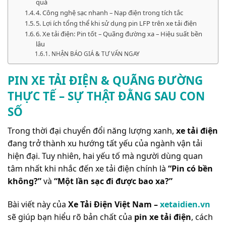
quả
4. Công nghệ sạc nhanh – Nạp điện trong tích tắc
5. Lợi ích tổng thể khi sử dụng pin LFP trên xe tải điện
6. Xe tải điện: Pin tốt – Quãng đường xa – Hiệu suất bền
lâu
NHẬN BÁO GIÁ & TƯ VẤN NGAY
PIN XE TẢI ĐIỆN & QUÃNG ĐƯỜNG
THỰC TẾ – SỰ THẬT ĐẰNG SAU CON
SỐ
Trong thời đại chuyển đổi năng lượng xanh,
xe tải điện
đang trở thành xu hướng tất yếu của ngành vận tải
hiện đại. Tuy nhiên, hai yếu tố mà người dùng quan
tâm nhất khi nhắc đến xe tải điện chính là
“Pin có bền
không?”
và
“Một lần sạc đi được bao xa?”
Bài viết này của
Xe Tải Điện Việt Nam –
xetaidien.vn
sẽ giúp bạn hiểu rõ bản chất của
pin xe tải điện
, cách