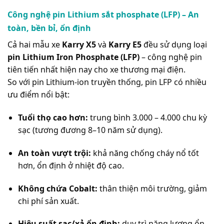
Công nghệ pin Lithium sắt phosphate (LFP) – An
toàn, bền bỉ, ổn định
Cả hai mẫu xe
Karry X5
và
Karry E5
đều sử dụng loại
pin Lithium Iron Phosphate (LFP)
– công nghệ pin
tiên tiến nhất hiện nay cho xe thương mại điện.
So với pin Lithium-ion truyền thống, pin LFP có nhiều
ưu điểm nổi bật:
Tuổi thọ cao hơn:
trung bình 3.000 – 4.000 chu kỳ
sạc (tương đương 8–10 năm sử dụng).
An toàn vượt trội:
khả năng chống cháy nổ tốt
hơn, ổn định ở nhiệt độ cao.
Không chứa Cobalt:
thân thiện môi trường, giảm
chi phí sản xuất.
Hiệu suất sạc/xả ổn định:
duy trì năng lượng ổn