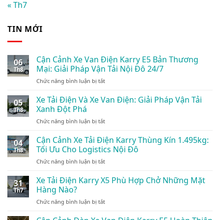
« Th7
TIN MỚI
Cận Cảnh Xe Van Điện Karry E5 Bản Thương
06
Mại: Giải Pháp Vận Tải Nội Đô 24/7
Th8
ở
Chức năng bình luận bị tắt
Cận
Cảnh
Xe Tải Điện Và Xe Van Điện: Giải Pháp Vận Tải
05
Xe
Xanh Đột Phá
Th8
Van
ở
Chức năng bình luận bị tắt
Điện
Xe
Karry
Tải
Cận Cảnh Xe Tải Điện Karry Thùng Kín 1.495kg:
E5
04
Điện
Bản
Tối Ưu Cho Logistics Nội Đô
Th8
Và
Thương
ở
Chức năng bình luận bị tắt
Xe
Mại:
Cận
Van
Giải
Cảnh
Xe Tải Điện Karry X5 Phù Hợp Chở Những Mặt
Điện:
Pháp
31
Xe
Giải
Hàng Nào?
Vận
Th7
Tải
Pháp
Tải
ở
Chức năng bình luận bị tắt
Điện
Vận
Nội
Xe
Karry
Tải
Đô
Tải
Thùng