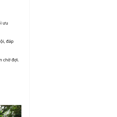
ối ưu
ội, đáp
n chờ đợi.