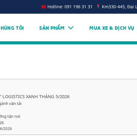
☎
Hotline: 091 196 31 31
Km330-445, Đại 
CHÚNG TÔI
SẢN PHẨM
MUA XE & DỊCH VỤ
CH” LOGISTICS XANH THÁNG 5/2026
ngành vận tải
ỡng tận nơi
26
 6/2026