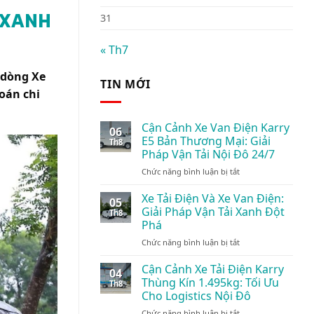
S XANH
31
« Th7
 dòng Xe
TIN MỚI
toán chi
Cận Cảnh Xe Van Điện Karry
06
E5 Bản Thương Mại: Giải
Th8
Pháp Vận Tải Nội Đô 24/7
ở
Chức năng bình luận bị tắt
Cận
Cảnh
Xe Tải Điện Và Xe Van Điện:
05
Xe
Giải Pháp Vận Tải Xanh Đột
Th8
Van
Phá
Điện
ở
Chức năng bình luận bị tắt
Karry
Xe
E5
Tải
Bản
Cận Cảnh Xe Tải Điện Karry
04
Điện
Thương
Thùng Kín 1.495kg: Tối Ưu
Th8
Và
Mại:
Cho Logistics Nội Đô
Xe
Giải
ở
Chức năng bình luận bị tắt
Van
Pháp