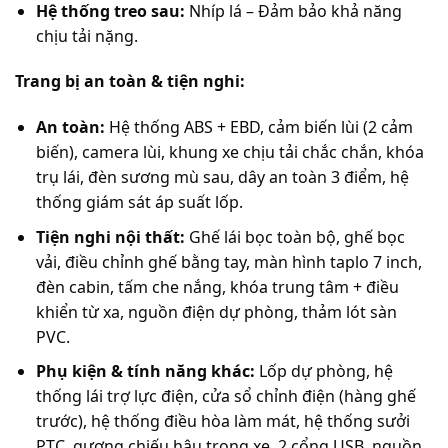
Hệ thống treo sau:
Nhíp lá – Đảm bảo khả năng
chịu tải nặng.
Trang bị an toàn & tiện nghi:
An toàn:
Hệ thống ABS + EBD, cảm biến lùi (2 cảm
biến), camera lùi, khung xe chịu tải chắc chắn, khóa
trụ lái, đèn sương mù sau, dây an toàn 3 điểm, hệ
thống giám sát áp suất lốp.
Tiện nghi nội thất:
Ghế lái bọc toàn bộ, ghế bọc
vải, điều chỉnh ghế bằng tay, màn hình taplo 7 inch,
đèn cabin, tấm che nắng, khóa trung tâm + điều
khiển từ xa, nguồn điện dự phòng, thảm lót sàn
PVC.
Phụ kiện & tính năng khác:
Lốp dự phòng, hệ
thống lái trợ lực điện, cửa sổ chỉnh điện (hàng ghế
trước), hệ thống điều hòa làm mát, hệ thống sưởi
PTC, gương chiếu hậu trong xe, 2 cổng USB, nguồn