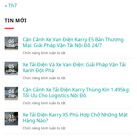
« Th7
TIN MỚI
Cận Cảnh Xe Van Điện Karry E5 Bản Thương
06
Mại: Giải Pháp Vận Tải Nội Đô 24/7
Th8
ở
Chức năng bình luận bị tắt
Cận
Cảnh
Xe Tải Điện Và Xe Van Điện: Giải Pháp Vận Tải
05
Xe
Xanh Đột Phá
Th8
Van
ở
Chức năng bình luận bị tắt
Điện
Xe
Karry
Tải
Cận Cảnh Xe Tải Điện Karry Thùng Kín 1.495kg:
E5
04
Điện
Bản
Tối Ưu Cho Logistics Nội Đô
Th8
Và
Thương
ở
Chức năng bình luận bị tắt
Xe
Mại:
Cận
Van
Giải
Cảnh
Xe Tải Điện Karry X5 Phù Hợp Chở Những Mặt
Điện:
Pháp
31
Xe
Giải
Hàng Nào?
Vận
Th7
Tải
Pháp
Tải
ở
Chức năng bình luận bị tắt
Điện
Vận
Nội
Xe
Karry
Tải
Đô