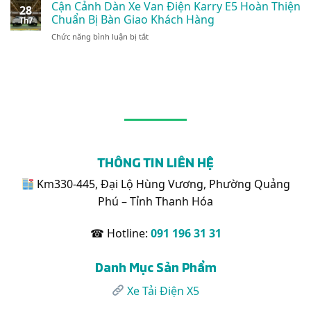
Tải
Cận Cảnh Dàn Xe Van Điện Karry E5 Hoàn Thiện
Thùng
Xanh
28
24/7
Điện
Kín
Chuẩn Bị Bàn Giao Khách Hàng
Đột
Th7
Karry
1.495kg:
Phá
ở
Chức năng bình luận bị tắt
X5
Tối
Cận
Phù
Ưu
Cảnh
Hợp
Cho
Dàn
Chở
Logistics
Xe
Những
Nội
Van
Mặt
Đô
Điện
Hàng
Karry
Nào?
E5
Hoàn
Thiện
THÔNG TIN LIÊN HỆ
Chuẩn
Bị
Km330-445, Đại Lộ Hùng Vương, Phường Quảng
Bàn
Phú – Tỉnh Thanh Hóa
Giao
Khách
Hàng
☎ Hotline:
091 196 31 31
Danh Mục Sản Phẩm
Xe Tải Điện X5