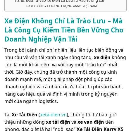
III. Đầu Tư Vào Xe Điện Là Đầu Tư Vào Tương Lai
CÔNG TY NĂNG LƯỢNG XANH VIỆT NAM
Xe Điện Không Chỉ Là Trào Lưu – Mà
Là Công Cụ Kiếm Tiền Bền Vững Cho
Doanh Nghiệp Vận Tải
Trong bối cảnh chi phí nhiên liệu liên tục biến động và
nhu cầu về vận tải xanh ngày càng tăng,
xe điện
không
còn là một khái niệm xa vời hay một “trào lưu” nhất
thời. Giờ đây, chúng đã trở thành một công cụ kinh
doanh mạnh mẽ, một giải pháp đột phá giúp các
doanh nghiệp và cá nhân tối ưu hóa chi phí vận hành,
nâng cao hiệu quả và định vị mình trong kỷ nguyên
mới của ngành logistics.
Tại
Xe Tải Điện
(
xetaidien.vn
), chúng tôi tự hào giới
thiệu những dòng
xe tải điện
và
xe van điện
tiên
phong, đặc biệt là hai “ngôi sao”
Xe Tải Điện Karry X5