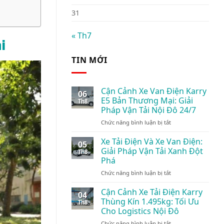
31
« Th7
i
TIN MỚI
Cận Cảnh Xe Van Điện Karry
06
E5 Bản Thương Mại: Giải
Th8
Pháp Vận Tải Nội Đô 24/7
ở
Chức năng bình luận bị tắt
Cận
Cảnh
Xe Tải Điện Và Xe Van Điện:
05
Xe
Giải Pháp Vận Tải Xanh Đột
Th8
Van
Phá
Điện
ở
Chức năng bình luận bị tắt
Karry
Xe
E5
Tải
Bản
Cận Cảnh Xe Tải Điện Karry
04
Điện
Thương
Thùng Kín 1.495kg: Tối Ưu
Th8
Và
Mại:
Cho Logistics Nội Đô
Xe
Giải
ở
Chức năng bình luận bị tắt
Van
Pháp