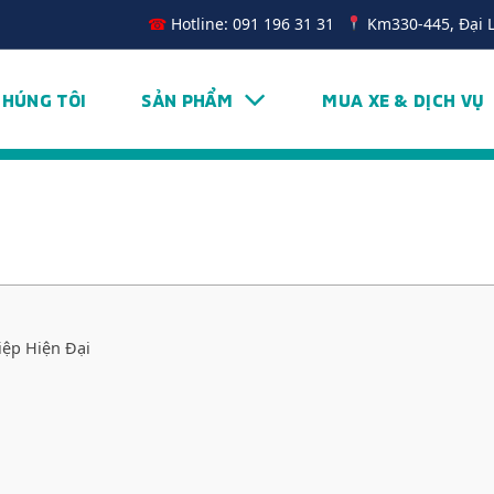
☎
Hotline: 091 196 31 31
Km330-445, Đại 
CHÚNG TÔI
SẢN PHẨM
MUA XE & DỊCH VỤ
iệp Hiện Đại