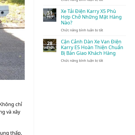
Cận
Điện:
Vận
Cảnh
Giải
Xe Tải Điện Karry X5 Phù
Tải
31
Xe
Pháp
Nội
Hợp Chở Những Mặt Hàng
Th7
Tải
Vận
Đô
Nào?
Điện
Tải
24/7
ở
Chức năng bình luận bị tắt
Karry
Xanh
Xe
Thùng
Đột
Tải
Kín
Cận Cảnh Dàn Xe Van Điện
Phá
28
Điện
1.495kg:
Karry E5 Hoàn Thiện Chuẩn
Th7
Karry
Tối
Bị Bàn Giao Khách Hàng
X5
Ưu
ở
Chức năng bình luận bị tắt
Phù
Cho
Cận
Hợp
Logistics
Cảnh
Chở
Nội
Dàn
Những
Đô
Xe
Mặt
Van
Hàng
Điện
Nào?
Karry
E5
 Không chỉ
Hoàn
ờng và xây
Thiện
Chuẩn
Bị
Bàn
Giao
dụng thấp,