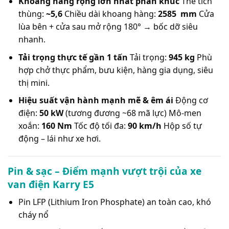
Khoang hàng rộng lớn nhất phân khúc
Thể tích
thùng:
~5,6
Chiều dài khoang hàng:
2585 mm
Cửa
lùa bên + cửa sau mở rộng 180° → bốc dỡ siêu
nhanh.
Tải trọng thực tế gần 1 tấn
Tải trọng:
945 kg
Phù
hợp chở thực phẩm, bưu kiện, hàng gia dụng, siêu
thị mini.
Hiệu suất vận hành mạnh mẽ & êm ái
Động cơ
điện:
50 kW
(tương đương ~68 mã lực) Mô-men
xoắn:
160 Nm
Tốc độ tối đa:
90 km/h
Hộp số tự
động – lái như xe hơi.
Pin & sạc – Điểm mạnh vượt trội của xe
van điện Karry E5
Pin LFP (Lithium Iron Phosphate) an toàn cao, khó
cháy nổ