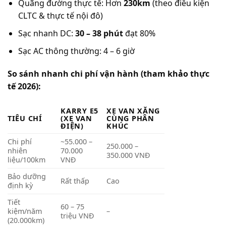
Quãng đường thực tế: Hơn
230km
(theo điều kiện
CLTC & thực tế nội đô)
Sạc nhanh DC:
30 – 38 phút
đạt 80%
Sạc AC thông thường: 4 – 6 giờ
So sánh nhanh chi phí vận hành (tham khảo thực
tế 2026):
KARRY E5
XE VAN XĂNG
TIÊU CHÍ
(XE VAN
CÙNG PHÂN
ĐIỆN)
KHÚC
Chi phí
~55.000 –
250.000 –
nhiên
70.000
350.000 VNĐ
liệu/100km
VNĐ
Bảo dưỡng
Rất thấp
Cao
định kỳ
Tiết
60 – 75
kiệm/năm
–
triệu VNĐ
(20.000km)