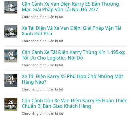
Cận Cảnh Xe Van Điện Karry E5 Bản Thương
06
Mại: Giải Pháp Vận Tải Nội Đô 24/7
Th8
ở
Chức năng bình luận bị tắt
Cận
Cảnh
Xe Tải Điện Và Xe Van Điện: Giải Pháp Vận Tải
05
Xe
Xanh Đột Phá
Th8
Van
ở
Chức năng bình luận bị tắt
Điện
Xe
Karry
Tải
Cận Cảnh Xe Tải Điện Karry Thùng Kín 1.495kg:
E5
04
Điện
Bản
Tối Ưu Cho Logistics Nội Đô
Th8
Và
Thương
ở
Chức năng bình luận bị tắt
Xe
Mại:
Cận
Van
Giải
Cảnh
Xe Tải Điện Karry X5 Phù Hợp Chở Những Mặt
Điện:
Pháp
31
Xe
Giải
Hàng Nào?
Vận
Th7
Tải
Pháp
Tải
ở
Chức năng bình luận bị tắt
Điện
Vận
Nội
Xe
Karry
Tải
Đô
Tải
Cận Cảnh Dàn Xe Van Điện Karry E5 Hoàn Thiện
Thùng
Xanh
28
24/7
Điện
Kín
Chuẩn Bị Bàn Giao Khách Hàng
Đột
Th7
Karry
1.495kg:
Phá
ở
Chức năng bình luận bị tắt
X5
Tối
Cận
Phù
Ưu
Cảnh
Hợp
Cho
Dàn
Chở
Logistics