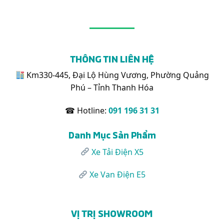
Xe
Những
Nội
Van
Mặt
Đô
Điện
Hàng
Karry
Nào?
E5
Hoàn
Thiện
THÔNG TIN LIÊN HỆ
Chuẩn
Bị
Km330-445, Đại Lộ Hùng Vương, Phường Quảng
Bàn
Phú – Tỉnh Thanh Hóa
Giao
Khách
Hàng
☎ Hotline:
091 196 31 31
Danh Mục Sản Phẩm
Xe Tải Điện X5
Xe Van Điện E5
VỊ TRỊ SHOWROOM