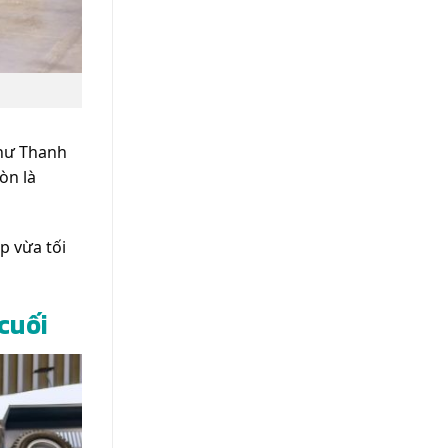
như Thanh
òn là
p vừa tối
cuối