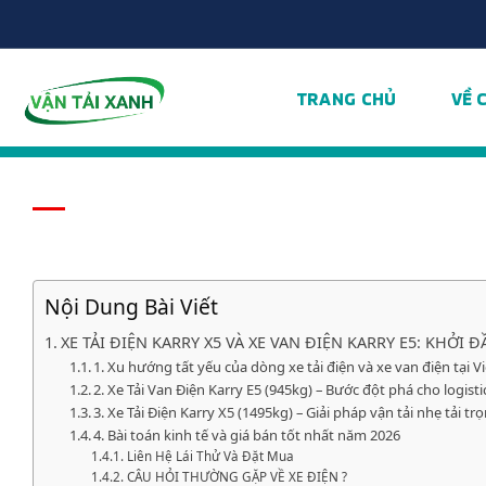
Chuyển
đến
nội
dung
TRANG CHỦ
VỀ 
Nội Dung Bài Viết
XE TẢI ĐIỆN KARRY X5 VÀ XE VAN ĐIỆN KARRY E5: KHỞI
1. Xu hướng tất yếu của dòng xe tải điện và xe van điện tại 
2. Xe Tải Van Điện Karry E5 (945kg) – Bước đột phá cho logist
3. Xe Tải Điện Karry X5 (1495kg) – Giải pháp vận tải nhẹ tải tr
4. Bài toán kinh tế và giá bán tốt nhất năm 2026
Liên Hệ Lái Thử Và Đặt Mua
CÂU HỎI THƯỜNG GẶP VỀ XE ĐIỆN ?