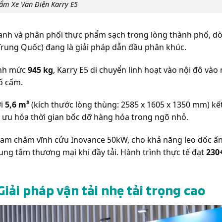
ẩm Xe Van Điện Karry E5
hanh và phân phối thực phẩm sạch trong lòng thành phố, 
Trung Quốc) đang là giải pháp dẫn đầu phân khúc.
ịnh mức
945 kg
, Karry E5 di chuyển linh hoạt vào nội đô và
ố cấm.
ới
5,6 m³
(kích thước lòng thùng: 2585 x 1605 x 1350 mm) kết
ối ưu hóa thời gian bốc dỡ hàng hóa trong ngõ nhỏ.
nam châm vĩnh cửu Inovance 50kW, cho khả năng leo dốc ấ
ung tâm thương mại khi đầy tải. Hành trình thực tế đạt
230
Giải pháp vận tải nhẹ tải trọng cao