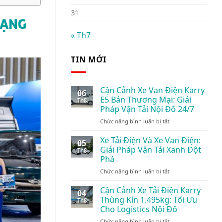
31
MẠNG
« Th7
TIN MỚI
Cận Cảnh Xe Van Điện Karry
06
E5 Bản Thương Mại: Giải
Th8
Pháp Vận Tải Nội Đô 24/7
ở
Chức năng bình luận bị tắt
Cận
Cảnh
Xe Tải Điện Và Xe Van Điện:
05
Xe
Giải Pháp Vận Tải Xanh Đột
Th8
Van
Phá
Điện
ở
Chức năng bình luận bị tắt
Karry
Xe
E5
Tải
Bản
Cận Cảnh Xe Tải Điện Karry
04
Điện
Thương
Thùng Kín 1.495kg: Tối Ưu
Th8
Và
Mại:
Cho Logistics Nội Đô
Xe
Giải
ở
Chức năng bình luận bị tắt
Van
Pháp