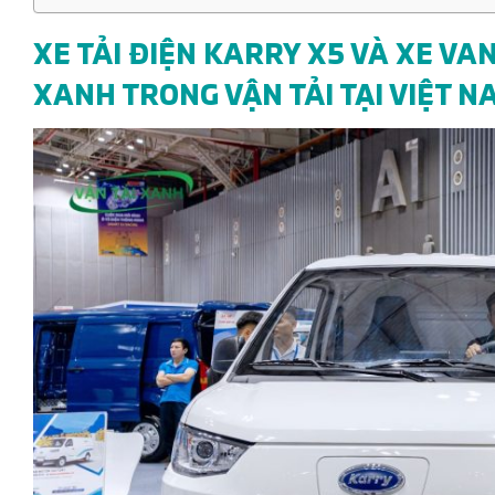
XE TẢI ĐIỆN KARRY X5 VÀ XE VA
XANH TRONG VẬN TẢI TẠI VIỆT N