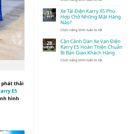
Cận
Điện:
Vận
Cảnh
Giải
Xe Tải Điện Karry X5 Phù
Tải
31
Xe
Pháp
Nội
Hợp Chở Những Mặt Hàng
Th7
Tải
Vận
Đô
Nào?
Điện
Tải
24/7
ở
Chức năng bình luận bị tắt
Karry
Xanh
Xe
Thùng
Đột
Tải
Kín
Cận Cảnh Dàn Xe Van Điện
Phá
28
Điện
1.495kg:
Karry E5 Hoàn Thiện Chuẩn
Th7
Karry
Tối
Bị Bàn Giao Khách Hàng
X5
Ưu
ở
Chức năng bình luận bị tắt
Phù
Cho
Cận
Hợp
Logistics
Cảnh
Chở
Nội
Dàn
Những
Đô
Xe
Mặt
 phát thải
Van
Hàng
arry E5
Điện
Nào?
Karry
ịnh hình
E5
Hoàn
Thiện
Chuẩn
Bị
Bàn
Giao