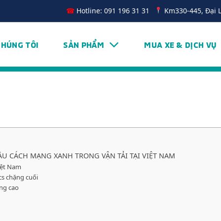
☎
Hotline: 091 196 31 31
Km330-445, Đại 
CHÚNG TÔI
SẢN PHẨM
MUA XE & DỊCH VỤ
 ĐẦU CÁCH MẠNG XANH TRONG VẬN TẢI TẠI VIỆT NAM
Việt Nam
ics chặng cuối
ọng cao