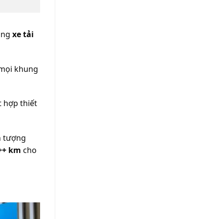
dòng
xe tải
o mọi khung
 hợp thiết
n tượng
++ km
cho