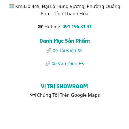
Bị
Km330-445, Đại Lộ Hùng Vương, Phường Quảng
Bàn
Phú – Tỉnh Thanh Hóa
Giao
Khách
Hàng
☎ Hotline:
091 196 31 31
Danh Mục Sản Phẩm
Xe Tải Điện X5
Xe Van Điện E5
VỊ TRỊ SHOWROOM
🗺 Chúng Tôi Trên Google Maps