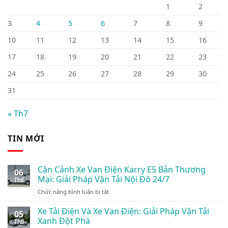
1
2
3
4
5
6
7
8
9
10
11
12
13
14
15
16
17
18
19
20
21
22
23
24
25
26
27
28
29
30
31
« Th7
TIN MỚI
Cận Cảnh Xe Van Điện Karry E5 Bản Thương
06
Mại: Giải Pháp Vận Tải Nội Đô 24/7
Th8
ở
Chức năng bình luận bị tắt
Cận
Cảnh
Xe Tải Điện Và Xe Van Điện: Giải Pháp Vận Tải
05
Xe
Xanh Đột Phá
Th8
Van