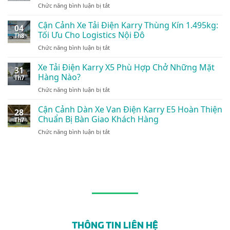
ở
Chức năng bình luận bị tắt
Điện
Xe
Karry
Tải
Cận Cảnh Xe Tải Điện Karry Thùng Kín 1.495kg:
E5
04
Điện
Bản
Tối Ưu Cho Logistics Nội Đô
Th8
Và
Thương
ở
Chức năng bình luận bị tắt
Xe
Mại:
Cận
Van
Giải
Cảnh
Xe Tải Điện Karry X5 Phù Hợp Chở Những Mặt
Điện:
Pháp
31
Xe
Giải
Hàng Nào?
Vận
Th7
Tải
Pháp
Tải
ở
Chức năng bình luận bị tắt
Điện
Vận
Nội
Xe
Karry
Tải
Đô
Tải
Cận Cảnh Dàn Xe Van Điện Karry E5 Hoàn Thiện
Thùng
Xanh
28
24/7
Điện
Kín
Chuẩn Bị Bàn Giao Khách Hàng
Đột
Th7
Karry
1.495kg:
Phá
ở
Chức năng bình luận bị tắt
X5
Tối
Cận
Phù
Ưu
Cảnh
Hợp
Cho
Dàn
Chở
Logistics
Xe
Những
Nội
Van
Mặt
Đô
Điện
Hàng
Karry
Nào?
E5
Hoàn
Thiện
THÔNG TIN LIÊN HỆ
Chuẩn