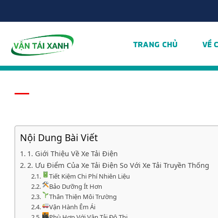
Chuyển
đến
nội
dung
TRANG CHỦ
VỀ 
Nội Dung Bài Viết
1. Giới Thiệu Về Xe Tải Điện
2. Ưu Điểm Của Xe Tải Điện So Với Xe Tải Truyền Thống
Tiết Kiệm Chi Phí Nhiên Liệu
Bảo Dưỡng Ít Hơn
Thân Thiện Môi Trường
Vận Hành Êm Ái
Phù Hợp Với Vận Tải Đô Thị