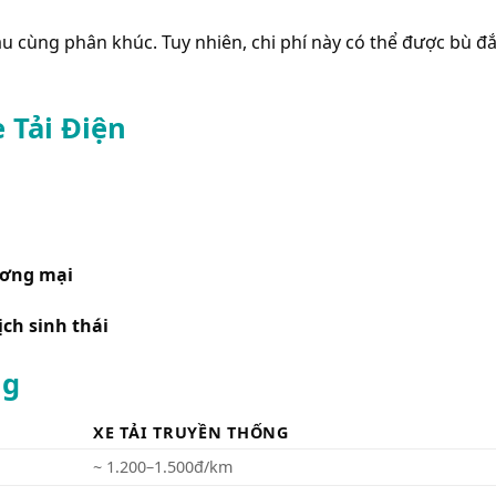
ầu cùng phân khúc. Tuy nhiên, chi phí này có thể được bù đ
 Tải Điện
ương mại
ch sinh thái
ng
XE TẢI TRUYỀN THỐNG
~ 1.200–1.500đ/km