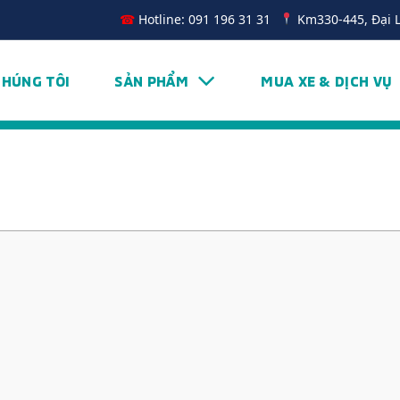
☎
Hotline: 091 196 31 31
Km330-445, Đại 
CHÚNG TÔI
SẢN PHẨM
MUA XE & DỊCH VỤ