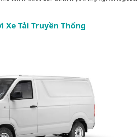
ới Xe Tải Truyền Thống