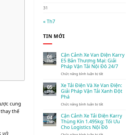
31
« Th7
TIN MỚI
Cận Cảnh Xe Van Điện Karry
06
E5 Bản Thương Mại: Giải
Th8
Pháp Vận Tải Nội Đô 24/7
ở
Chức năng bình luận bị tắt
Cận
Cảnh
Xe Tải Điện Và Xe Van Điện:
05
Xe
Giải Pháp Vận Tải Xanh Đột
Th8
Van
Phá
Điện
 được cung
ở
Chức năng bình luận bị tắt
Karry
Xe
E5
 thay thế
Tải
Bản
Cận Cảnh Xe Tải Điện Karry
04
Điện
Thương
Thùng Kín 1.495kg: Tối Ưu
Th8
Và
Mại:
Cho Logistics Nội Đô
Xe
Giải
s và
ở
Chức năng bình luận bị tắt
Van
Pháp