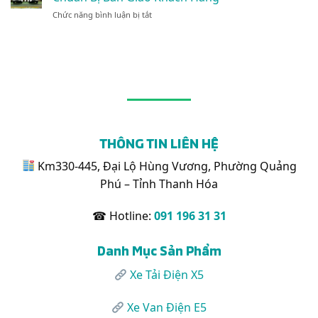
Karry
1.495kg:
Phá
ở
Chức năng bình luận bị tắt
X5
Tối
Cận
Phù
Ưu
Cảnh
Hợp
Cho
Dàn
Chở
Logistics
Xe
Những
Nội
Van
Mặt
Đô
Điện
Hàng
Karry
Nào?
E5
Hoàn
Thiện
THÔNG TIN LIÊN HỆ
Chuẩn
Bị
Km330-445, Đại Lộ Hùng Vương, Phường Quảng
Bàn
Phú – Tỉnh Thanh Hóa
Giao
Khách
Hàng
☎ Hotline:
091 196 31 31
Danh Mục Sản Phẩm
Xe Tải Điện X5
Xe Van Điện E5