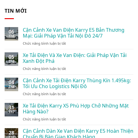
TIN MỚI
Cận Cảnh Xe Van Điện Karry E5 Bản Thương
06
Mại: Giải Pháp Vận Tải Nội Đô 24/7
Th8
ở
Chức năng bình luận bị tắt
Cận
Cảnh
Xe Tải Điện Và Xe Van Điện: Giải Pháp Vận Tải
05
Xe
Xanh Đột Phá
Th8
Van
ở
Chức năng bình luận bị tắt
Điện
Xe
Karry
Tải
Cận Cảnh Xe Tải Điện Karry Thùng Kín 1.495kg:
E5
04
Điện
Bản
Tối Ưu Cho Logistics Nội Đô
Th8
Và
Thương
ở
Chức năng bình luận bị tắt
Xe
Mại:
Cận
Van
Giải
Cảnh
Xe Tải Điện Karry X5 Phù Hợp Chở Những Mặt
Điện:
Pháp
31
Xe
Giải
Hàng Nào?
Vận
Th7
Tải
Pháp
Tải
ở
Chức năng bình luận bị tắt
Điện
Vận
Nội
Xe
Karry
Tải
Đô
Tải
Cận Cảnh Dàn Xe Van Điện Karry E5 Hoàn Thiện
Thùng
Xanh
28
24/7
Điện
Kín
Chuẩn Bị Bàn Giao Khách Hàng
Đột
Th7