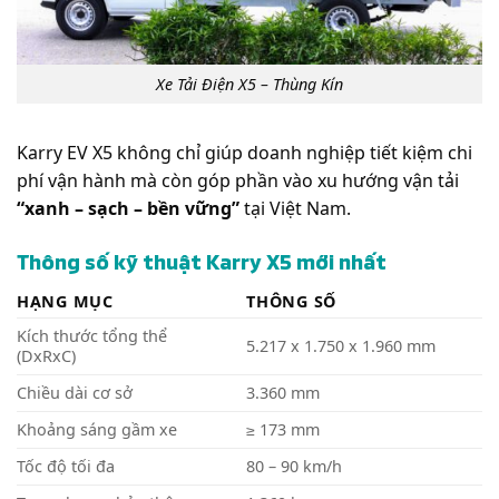
Xe Tải Điện X5 – Thùng Kín
Karry EV X5 không chỉ giúp doanh nghiệp tiết kiệm chi
phí vận hành mà còn góp phần vào xu hướng vận tải
“xanh – sạch – bền vững”
tại Việt Nam.
Thông số kỹ thuật Karry X5 mới nhất
HẠNG MỤC
THÔNG SỐ
Kích thước tổng thể
5.217 x 1.750 x 1.960 mm
(DxRxC)
Chiều dài cơ sở
3.360 mm
Khoảng sáng gầm xe
≥ 173 mm
Tốc độ tối đa
80 – 90 km/h