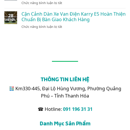
Tải
ở
Chức năng bình luận bị tắt
Điện
Vận
Nội
Xe
Karry
Tải
Đô
Tải
Cận Cảnh Dàn Xe Van Điện Karry E5 Hoàn Thiện
Thùng
Xanh
28
24/7
Điện
Kín
Chuẩn Bị Bàn Giao Khách Hàng
Đột
Th7
Karry
1.495kg:
Phá
ở
Chức năng bình luận bị tắt
X5
Tối
Cận
Phù
Ưu
Cảnh
Hợp
Cho
Dàn
Chở
Logistics
Xe
Những
Nội
Van
Mặt
Đô
Điện
Hàng
Karry
Nào?
E5
Hoàn
Thiện
THÔNG TIN LIÊN HỆ
Chuẩn
Bị
Km330-445, Đại Lộ Hùng Vương, Phường Quảng
Bàn
Phú – Tỉnh Thanh Hóa
Giao
Khách
Hàng
☎ Hotline:
091 196 31 31
Danh Mục Sản Phẩm