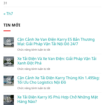
31
« Th7
TIN MỚI
Cận Cảnh Xe Van Điện Karry E5 Bản Thương
06
Mại: Giải Pháp Vận Tải Nội Đô 24/7
Th8
ở
Chức năng bình luận bị tắt
Cận
Cảnh
Xe Tải Điện Và Xe Van Điện: Giải Pháp Vận Tải
05
Xe
Xanh Đột Phá
Th8
Van
ở
Chức năng bình luận bị tắt
Điện
Xe
Karry
Tải
Cận Cảnh Xe Tải Điện Karry Thùng Kín 1.495kg:
E5
04
Điện
Bản
Tối Ưu Cho Logistics Nội Đô
Th8
Và
Thương
ở
Chức năng bình luận bị tắt
Xe
Mại:
Cận
Van
Giải
Cảnh
Xe Tải Điện Karry X5 Phù Hợp Chở Những Mặt
Điện:
Pháp
31
Xe
Giải
Hàng Nào?
Vận
Th7
Tải
Pháp