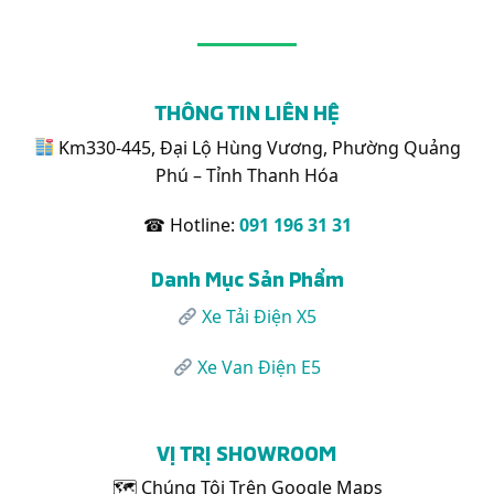
Van
Mặt
Đô
Điện
Hàng
Karry
Nào?
E5
Hoàn
Thiện
THÔNG TIN LIÊN HỆ
Chuẩn
Bị
Km330-445, Đại Lộ Hùng Vương, Phường Quảng
Bàn
Phú – Tỉnh Thanh Hóa
Giao
Khách
Hàng
☎ Hotline:
091 196 31 31
Danh Mục Sản Phẩm
Xe Tải Điện X5
Xe Van Điện E5
VỊ TRỊ SHOWROOM
🗺 Chúng Tôi Trên Google Maps