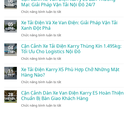
06
Mại: Giải Pháp Vận Tải Nội Đô 24/7
Th8
ở
Chức năng bình luận bị tắt
Cận
Cảnh
Xe Tải Điện Và Xe Van Điện: Giải Pháp Vận Tải
05
Xe
Xanh Đột Phá
Th8
Van
ở
Chức năng bình luận bị tắt
Điện
Xe
Karry
Tải
Cận Cảnh Xe Tải Điện Karry Thùng Kín 1.495kg:
E5
04
Điện
Bản
Tối Ưu Cho Logistics Nội Đô
Th8
Và
Thương
ở
Chức năng bình luận bị tắt
Xe
Mại:
Cận
Van
Giải
Cảnh
Xe Tải Điện Karry X5 Phù Hợp Chở Những Mặt
Điện:
Pháp
31
Xe
Giải
Hàng Nào?
Vận
Th7
Tải
Pháp
Tải
ở
Chức năng bình luận bị tắt
Điện
Vận
Nội
Xe
Karry
Tải
Đô
Tải
Cận Cảnh Dàn Xe Van Điện Karry E5 Hoàn Thiện
Thùng
Xanh
28
24/7
Điện
Kín
Chuẩn Bị Bàn Giao Khách Hàng
Đột
Th7
Karry
1.495kg:
Phá
ở
Chức năng bình luận bị tắt
X5
Tối
Cận
Phù
Ưu
Cảnh
Hợp
Cho
Dàn
Chở
Logistics
Xe
Những
Nội